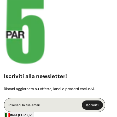
Iscriviti alla newsletter!
Rimani aggiornato su offerte, lanci e prodotti esclusivi.
Inserisci
Iscriviti
la
tua
Italia (EUR €)