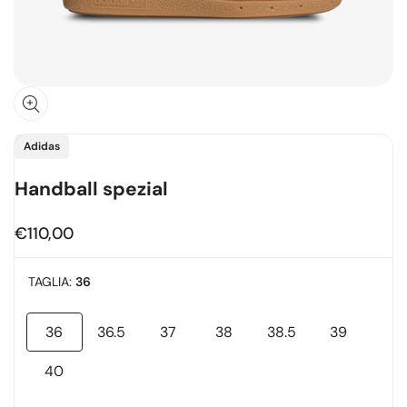
Fornitore:
Adidas
Handball spezial
Prezzo
€110,00
in
offerta
TAGLIA:
36
36
36.5
37
38
38.5
39
Variante
Variante
Variante
Variante
Variante
Variante
esaurita
esaurita
esaurita
esaurita
esaurita
esaurita
40
Variante
esaurita