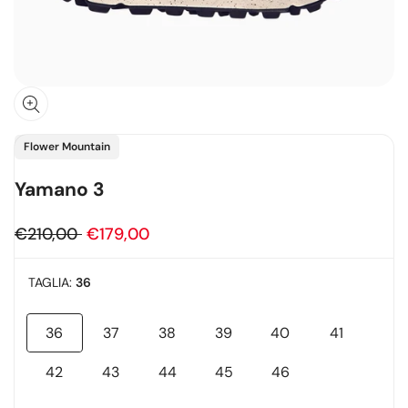
Fornitore:
Flower Mountain
Yamano 3
Prezzo
€210,00
Prezzo
€179,00
regolare
in
TAGLIA:
36
offerta
36
37
38
39
40
41
Variante
Variante
Variante
Variante
Variante
Variante
esaurita
esaurita
esaurita
esaurita
esaurita
esaurita
42
43
44
45
46
Variante
Variante
Variante
Variante
Variante
esaurita
esaurita
esaurita
esaurita
esaurita