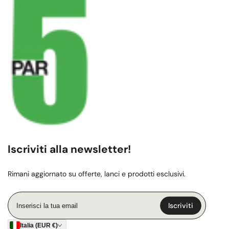
Iscriviti alla newsletter!
Rimani aggiornato su offerte, lanci e prodotti esclusivi.
Inserisci
Iscriviti
la
tua
Italia (EUR €)