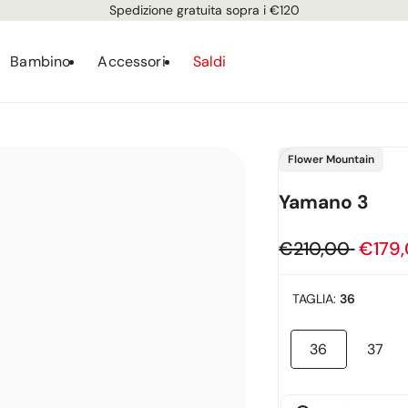
Spedizione gratuita sopra i €120
Bambino
Accessori
Saldi
Fornitore:
Flower Mountain
Yamano 3
Prezzo
€210,00
Prezz
€179
regolare
in
TAGLIA:
36
offer
36
37
Variante
Vari
esaurita
esaur