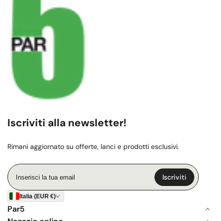
Iscriviti alla newsletter!
Rimani aggiornato su offerte, lanci e prodotti esclusivi.
Inserisci
Iscriviti
la
tua
Italia (EUR €)
email
Par5