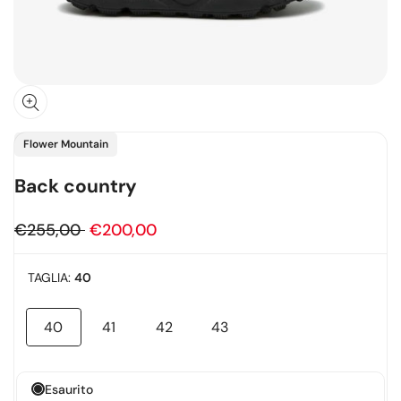
Fornitore:
Flower Mountain
Back country
Prezzo
€255,00
Prezzo
€200,00
regolare
in
TAGLIA:
40
offerta
40
41
42
43
Variante
Variante
Variante
Variante
esaurita
esaurita
esaurita
esaurita
Esaurito