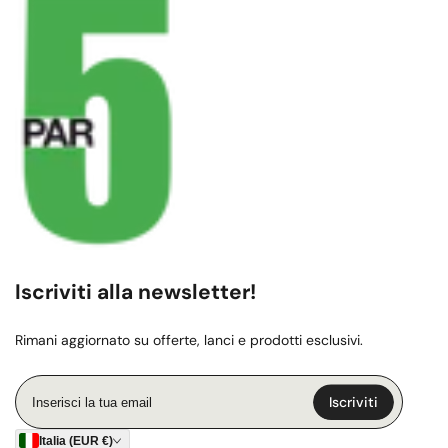
Iscriviti alla newsletter!
Rimani aggiornato su offerte, lanci e prodotti esclusivi.
Inserisci
Iscriviti
la
tua
Italia (EUR €)