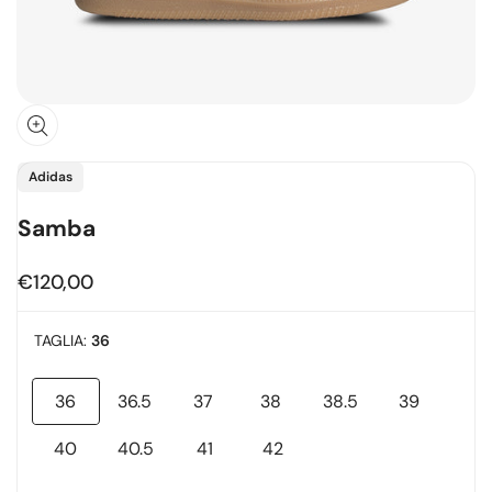
Fornitore:
Adidas
Samba
Prezzo
€120,00
in
offerta
TAGLIA:
36
36
36.5
37
38
38.5
39
Variante
Variante
Variante
Variante
Variante
Variante
esaurita
esaurita
esaurita
esaurita
esaurita
esaurita
40
40.5
41
42
Variante
Variante
Variante
Variante
esaurita
esaurita
esaurita
esaurita