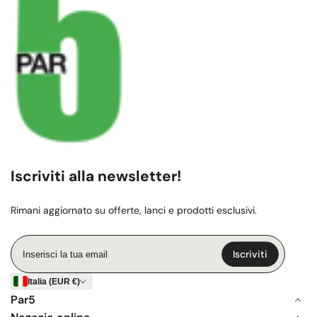
Iscriviti alla newsletter!
Rimani aggiornato su offerte, lanci e prodotti esclusivi.
Inserisci
Iscriviti
la
tua
Italia (EUR €)
email
Par5