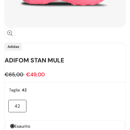
Fornitore:
Adidas
ADIFOM STAN MULE
Prezzo
€65,00
Prezzo
€49,00
regolare
in
Taglia:
42
offerta
42
Variante
esaurita
Esaurito