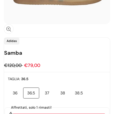
Fornitore:
Adidas
Samba
Prezzo
€120,00
Prezzo
€79,00
regolare
in
TAGLIA:
36.5
offerta
36
36.5
37
38
38.5
Variante
esaurita
Affrettati, solo 1 rimasti!