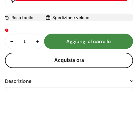
Reso facile
Spedizione veloce
Diminuisci
Aumenta
Aggiungi al carrello
products.product.quantity.label
quantità
quantità
per
per
Samba
Samba
Acquista ora
Descrizione