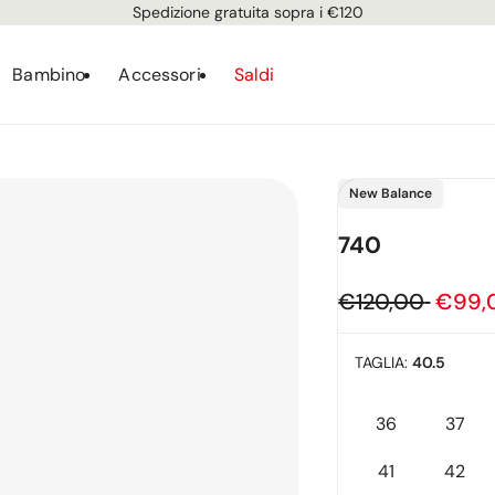
Spedizione gratuita sopra i €120
Bambino
Accessori
Saldi
Fornitore:
New Balance
740
Prezzo
€120,00
Prezz
€99,
regolare
in
TAGLIA:
40.5
offer
36
37
Variante
Vari
esaurita
esaur
41
42
Variante
Vari