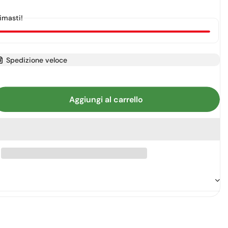
ita
esaurita
esaurita
rimasti!
Spedizione veloce
ta
Aggiungi al carrello
ntity.label
à