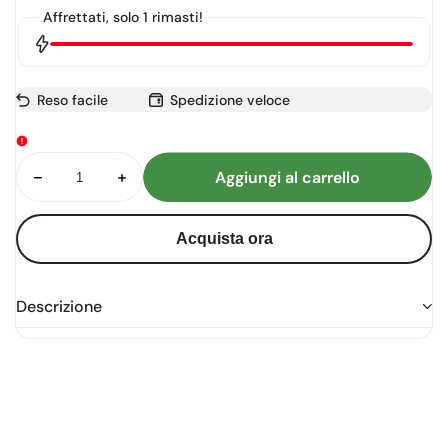
Affrettati, solo 1 rimasti!
Reso facile
Spedizione veloce
Diminuisci
Aumenta
Aggiungi al carrello
products.product.quantity.label
quantità
quantità
per
per
Cloudtilt
Cloudtilt
remix
remix
Acquista ora
Descrizione