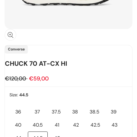
Fornitore:
Converse
CHUCK 70 AT-CX HI
Prezzo
€120,00
Prezzo
€59,00
regolare
in
Size:
44.5
offerta
36
37
37.5
38
38.5
39
Variante
Variante
Variante
Variante
Variante
Variante
esaurita
esaurita
esaurita
esaurita
esaurita
esaurita
40
40.5
41
42
42.5
43
Variante
Variante
Variante
Variante
Variante
Variante
esaurita
esaurita
esaurita
esaurita
esaurita
esaurita